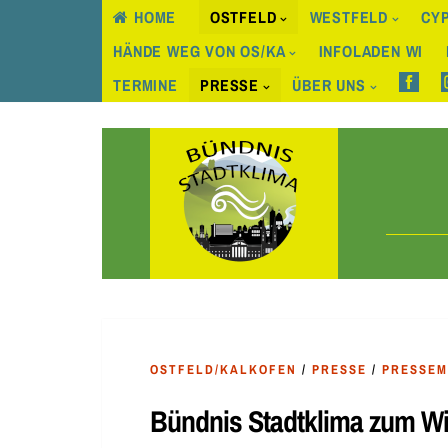
HOME
OSTFELD
WESTFELD
CYP
HÄNDE WEG VON OS/KA
INFOLADEN WI
TERMINE
PRESSE
ÜBER UNS
Skip
to
content
OSTFELD/KALKOFEN
/
PRESSE
/
PRESSEM
Bündnis Stadtklima zum W