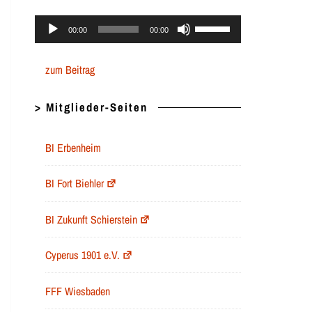
Audio-
Pfeiltasten
00:00
00:00
Player
Hoch/Runter
zum Beitrag
benutzen,
um
> Mitglieder-Seiten
die
Lautstärke
BI Erbenheim
zu
regeln.
BI Fort Biehler
BI Zukunft Schierstein
Cyperus 1901 e.V.
FFF Wiesbaden