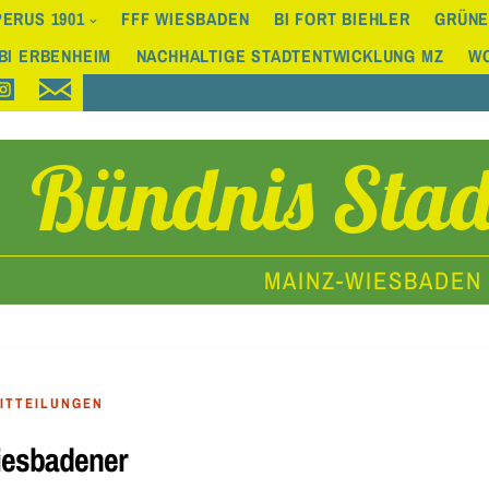
ERUS 1901
FFF WIESBADEN
BI FORT BIEHLER
GRÜNE
BI ERBENHEIM
NACHHALTIGE STADTENTWICKLUNG MZ
W
Bündnis Stad
MAINZ-WIESBADEN
ITTEILUNGEN
iesbadener