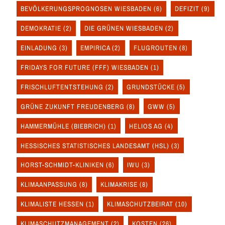
BEVÖLKERUNGSPROGNOSEN WIESBADEN
(6)
DEFIZIT
(9)
DEMOKRATIE
(2)
DIE GRÜNEN WIESBADEN
(2)
EINLADUNG
(3)
EMPIRICA
(2)
FLUGROUTEN
(8)
FRIDAYS FOR FUTURE (FFF) WIESBADEN
(1)
FRISCHLUFTENTSTEHUNG
(2)
GRUNDSTÜCKE
(5)
GRÜNE ZUKUNFT FREUDENBERG
(8)
GWW
(5)
HAMMERMÜHLE (BIEBRICH)
(1)
HELIOS AG
(4)
HESSISCHES STATISTISCHES LANDESAMT (HSL)
(3)
HORST-SCHMIDT-KLINIKEN
(6)
IWU
(3)
KLIMAANPASSUNG
(8)
KLIMAKRISE
(8)
KLIMALISTE HESSEN
(1)
KLIMASCHUTZBEIRAT
(10)
KLIMASCHUTZMANAGEMENT
(2)
KOSTEN
(26)