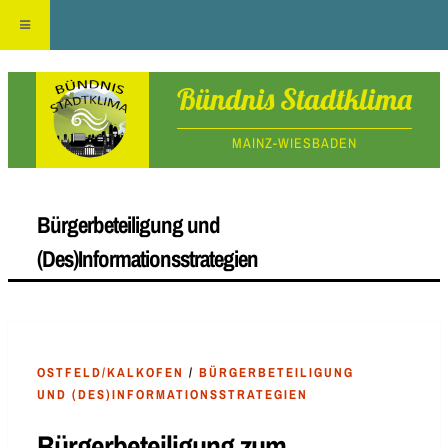
Skip
Bündnis Stadtklima
to
MAINZ-WIESBADEN
content
Bürgerbeteiligung und
(Des)Informationsstrategien
OSTFELD/KALKOFEN
/
BÜRGERBETEILIGUNG
UND (DES)INFORMATIONSSTRATEGIEN
Bürgerbeteiligung zum