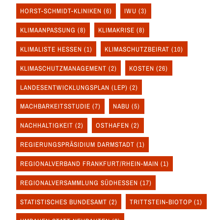
HORST-SCHMIDT-KLINIKEN
(6)
IWU
(3)
KLIMAANPASSUNG
(8)
KLIMAKRISE
(8)
KLIMALISTE HESSEN
(1)
KLIMASCHUTZBEIRAT
(10)
KLIMASCHUTZMANAGEMENT
(2)
KOSTEN
(26)
LANDESENTWICKLUNGSPLAN (LEP)
(2)
MACHBARKEITSSTUDIE
(7)
NABU
(5)
NACHHALTIGKEIT
(2)
OSTHAFEN
(2)
REGIERUNGSPRÄSIDIUM DARMSTADT
(1)
REGIONALVERBAND FRANKFURT/RHEIN-MAIN
(1)
REGIONALVERSAMMLUNG SÜDHESSEN
(17)
STATISTISCHES BUNDESAMT
(2)
TRITTSTEIN-BIOTOP
(1)