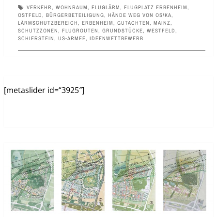
VERKEHR
,
WOHNRAUM
,
FLUGLÄRM
,
FLUGPLATZ ERBENHEIM
,
OSTFELD
,
BÜRGERBETEILIGUNG
,
HÄNDE WEG VON OS/KA
,
LÄRMSCHUTZBEREICH
,
ERBENHEIM
,
GUTACHTEN
,
MAINZ
,
SCHUTZZONEN
,
FLUGROUTEN
,
GRUNDSTÜCKE
,
WESTFELD
,
SCHIERSTEIN
,
US-ARMEE
,
IDEENWETTBEWERB
[metaslider id=“3925″]