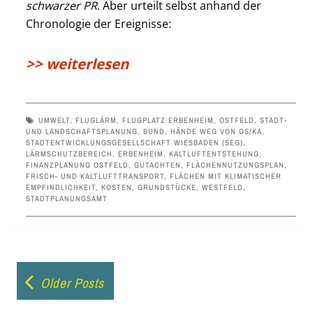
schwarzer
PR
. Aber urteilt selbst anhand der
Chronologie der Ereignisse:
>> weiterlesen
UMWELT
,
FLUGLÄRM
,
FLUGPLATZ ERBENHEIM
,
OSTFELD
,
STADT-
UND LANDSCHAFTSPLANUNG
,
BUND
,
HÄNDE WEG VON OS/KA
,
STADTENTWICKLUNGSGESELLSCHAFT WIESBADEN (SEG)
,
LÄRMSCHUTZBEREICH
,
ERBENHEIM
,
KALTLUFTENTSTEHUNG
,
FINANZPLANUNG OSTFELD
,
GUTACHTEN
,
FLÄCHENNUTZUNGSPLAN
,
FRISCH- UND KALTLUFTTRANSPORT
,
FLÄCHEN MIT KLIMATISCHER
EMPFINDLICHKEIT
,
KOSTEN
,
GRUNDSTÜCKE
,
WESTFELD
,
STADTPLANUNGSAMT
Posts
Older Posts
navigation