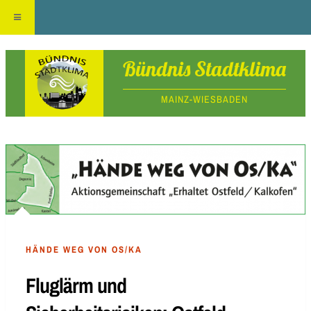
Skip
Bündnis Stadtklima
to
MAINZ-WIESBADEN
content
HÄNDE WEG VON OS/KA
Fluglärm und