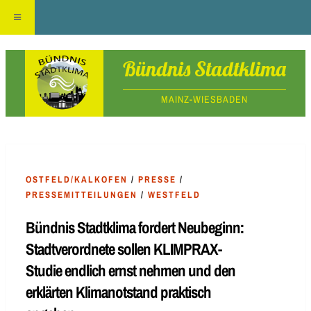
Skip
Bündnis Stadtklima
to
MAINZ-WIESBADEN
content
OSTFELD/KALKOFEN
/
PRESSE
/
PRESSEMITTEILUNGEN
/
WESTFELD
Bündnis Stadtklima fordert Neubeginn:
Stadtverordnete sollen KLIMPRAX-
Studie endlich ernst nehmen und den
erklärten Klimanotstand praktisch