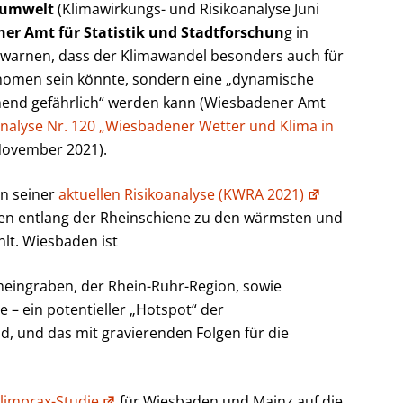
sumwelt
(Klimawirkungs- und Risikoanalyse Juni
er Amt für Statistik und Stadtforschun
g in
 warnen, dass der Klimawandel besonders auch für
omen sein könnte, sondern eine „dynamische
mend gefährlich“ werden kann (Wiesbadener Amt
nalyse Nr. 120 „Wiesbadener Wetter und Klima in
November 2021).
n seiner
aktuellen Risikoanalyse (KWRA 2021)
den entlang der Rheinschiene zu den wärmsten und
lt. Wiesbaden ist
eingraben, der Rhein-Ruhr-Region, sowie
 – ein potentieller „Hotspot“ der
d, und das mit gravierenden Folgen für die
limprax-Studie
für Wiesbaden und Mainz auf die