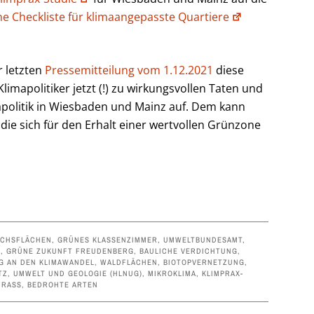
ine Checkliste für klimaangepasste Quartiere
r letzten
Pressemitteilung vom 1.12.2021
diese
limapolitiker jetzt (!) zu wirkungsvollen Taten und
politik in Wiesbaden und Mainz auf. Dem kann
die sich für den Erhalt einer wertvollen Grünzone
ICHSFLÄCHEN
,
GRÜNES KLASSENZIMMER
,
UMWELTBUNDESAMT
,
E
,
GRÜNE ZUKUNFT FREUDENBERG
,
BAULICHE VERDICHTUNG
,
G AN DEN KLIMAWANDEL
,
WALDFLÄCHEN
,
BIOTOPVERNETZUNG
,
Z, UMWELT UND GEOLOGIE (HLNUG)
,
MIKROKLIMA
,
KLIMPRAX-
RASS
,
BEDROHTE ARTEN