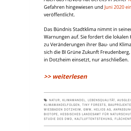
Gefahren hingewiesen und
Juni 2020 e
veröffentlicht.
Das Bündnis Stadtklima nimmt in seine
Warnungen auf. Sie fordert die lokalen K
zu Veränderungen ihrer Bau- und Klima
sich die BI Grüne Zukunft Freudenberg, 
in Dotzheim einsetzt, nur anschließen.
>> weiterlesen
NATUR
,
KLIMAWANDEL
,
LEBENSQUALITÄT
,
AUSGLE
KLIMAWANDELFOLGEN
,
TINY FORESTS
,
BAUPROJEKT
WIESBADEN DOTZHEIM
,
GWW
,
HELIOS AG
,
ANPASSUN
BIOTOPE
,
HESSISCHES LANDESAMT FÜR NATURSCHUT
STUDIE DES DWD
,
KALTLUFTENTSTEHUNG
,
FLÄCHENF