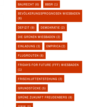
BAURECHT
(6)
BBSR
(1)
BEVÖLKERUNGSPROGNOSEN WIESBADEN
(6)
DEFIZIT
(9)
DEMOKRATIE
(2)
DIE GRÜNEN WIESBADEN
(2)
EINLADUNG
(3)
EMPIRICA
(2)
FLUGROUTEN
(8)
FRIDAYS FOR FUTURE (FFF) WIESBADEN
(1)
FRISCHLUFTENTSTEHUNG
(2)
GRUNDSTÜCKE
(5)
GRÜNE ZUKUNFT FREUDENBERG
(8)
GWW
(5)