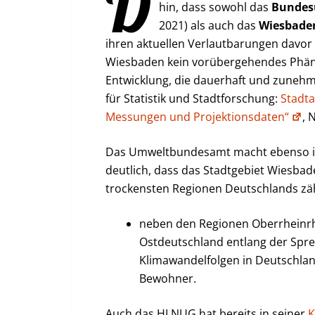
D
hin, dass sowohl das
Bunde
2021) als auch das
Wiesbaden
ihren aktuellen Verlautbarungen davor
Wiesbaden kein vorübergehendes Phän
Entwicklung, die dauerhaft und zuneh
für Statistik und Stadtforschung:
Stadta
Messungen und Projektionsdaten“
, 
Das Umweltbundesamt macht ebenso i
deutlich, dass das Stadtgebiet Wiesba
trockensten Regionen Deutschlands zäh
neben den Regionen Oberrheinrh
Ostdeutschland entlang der Spree
Klimawandelfolgen in Deutschlan
Bewohner.
Auch das HLNUG hat bereits in seiner
K