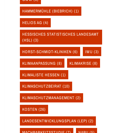
HAMMERMÜHLE (BIEBRICH)
(1)
HELIOS AG
(4)
HESSISCHES STATISTISCHES LANDESAMT
(HSL)
(3)
HORST-SCHMIDT-KLINIKEN
(6)
IWU
(3)
KLIMAANPASSUNG
(8)
KLIMAKRISE
(8)
KLIMALISTE HESSEN
(1)
KLIMASCHUTZBEIRAT
(10)
KLIMASCHUTZMANAGEMENT
(2)
KOSTEN
(26)
LANDESENTWICKLUNGSPLAN (LEP)
(2)
MACHBARKEITSSTUDIE
(7)
NABU
(5)