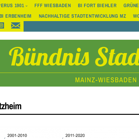
ERUS 1901
FFF WIESBADEN
BI FORT BIEHLER
GRÜNE
BI ERBENHEIM
NACHHALTIGE STADTENTWICKLUNG MZ
W
Bündnis Stad
MAINZ-WIESBADEN
tzheim