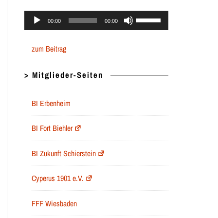
Audio-
Pfeiltasten
00:00
00:00
Player
Hoch/Runter
zum Beitrag
benutzen,
um
> Mitglieder-Seiten
die
Lautstärke
BI Erbenheim
zu
regeln.
BI Fort Biehler
BI Zukunft Schierstein
Cyperus 1901 e.V.
FFF Wiesbaden