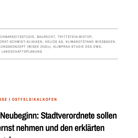
CHBARKEITSSTUDIE
,
BAURECHT
,
TRITTSTEIN-BIOTOP
,
ORST-SCHMIDT-KLINIKEN
,
HELIOS AG
,
KLIMANOTSTAND WIESBADEN
,
UNGSKONZEPT (WISEK 2030+)
,
KLIMPRAX-STUDIE DES DWD
,
D LANDSCHAFTSPLANUNG
SSE
/
OSTFELD/KALKOFEN
 Neubeginn: Stadtverordnete sollen
rnst nehmen und den erklärten