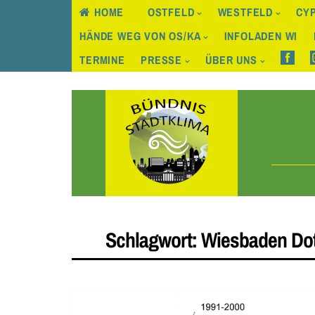
HOME
OSTFELD
WESTFELD
CYP
HÄNDE WEG VON OS/KA
INFOLADEN WI
TERMINE
PRESSE
ÜBER UNS
Skip
to
content
Schlagwort:
Wiesbaden Do