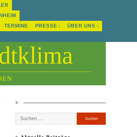
LER
NHEIM
TERMINE
PRESSE
ÜBER UNS
dtklima
DEN
>
Suchen
nach: