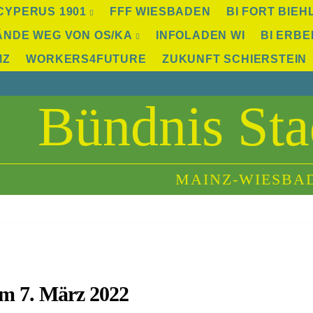
CYPERUS 1901
FFF WIESBADEN
BI FORT BIEH
ÄNDE WEG VON OS/KA
INFOLADEN WI
BI ERBE
MZ
WORKERS4FUTURE
ZUKUNFT SCHIERSTEIN
Bündnis Sta
MAINZ-WIESBA
om 7. März 2022