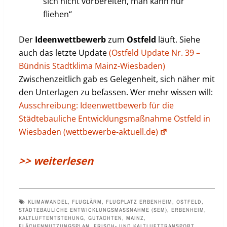
sich nicht vorbereiten, man kann nur
fliehen“
Der
Ideenwettbewerb
zum
Ostfeld
läuft. Siehe
auch das letzte Update
(Ostfeld Update Nr. 39 –
Bündnis Stadtklima Mainz-Wiesbaden)
Zwischenzeitlich gab es Gelegenheit, sich näher mit
den Unterlagen zu befassen. Wer mehr wissen will:
Ausschreibung: Ideenwettbewerb für die
Städtebauliche Entwicklungsmaßnahme Ostfeld in
Wiesbaden (wettbewerbe-aktuell.de)
>> weiterlesen
KLIMAWANDEL
,
FLUGLÄRM
,
FLUGPLATZ ERBENHEIM
,
OSTFELD
,
STÄDTEBAULICHE ENTWICKLUNGSMASSNAHME (SEM)
,
ERBENHEIM
,
KALTLUFTENTSTEHUNG
,
GUTACHTEN
,
MAINZ
,
FLÄCHENNUTZUNGSPLAN
,
FRISCH- UND KALTLUFTTRANSPORT
,