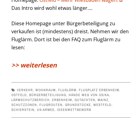
Homepage:
Ostfeld – Mehr Wiesbaden wagen!
Das Intro wird wohl etwas länger….
Diese Homepage unter Bürgerbeteiligung zu
verkaufen ist (mindestens) dreist. Nehmen wir den
Fluglärm. Dort ist bei den FAQ zum Fluglärm zu
lesen:
>> weiterlesen
VERKEHR
,
WOHNRAUM
,
FLUGLÄRM
,
FLUGPLATZ ERBENHEIM
,
OSTFELD
,
BÜRGERBETEILIGUNG
,
HÄNDE WEG VON OS/KA
,
LÄRMSCHUTZBEREICH
,
ERBENHEIM
,
GUTACHTEN
,
MAINZ
,
SCHUTZZONEN
,
FLUGROUTEN
,
GRUNDSTÜCKE
,
WESTFELD
,
SCHIERSTEIN
,
US-ARMEE
,
IDEENWETTBEWERB