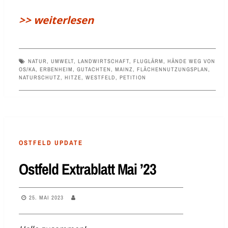
>> weiterlesen
NATUR
,
UMWELT
,
LANDWIRTSCHAFT
,
FLUGLÄRM
,
HÄNDE WEG VON
OS/KA
,
ERBENHEIM
,
GUTACHTEN
,
MAINZ
,
FLÄCHENNUTZUNGSPLAN
,
NATURSCHUTZ
,
HITZE
,
WESTFELD
,
PETITION
OSTFELD UPDATE
Ostfeld Extrablatt Mai ’23
25. MAI 2023