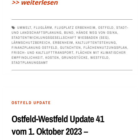
>> weiterlesen
UMWELT
,
FLUGLÄRM
,
FLUGPLATZ ERBENHEIM
,
OSTFELD
,
STADT-
UND LANDSCHAFTSPLANUNG
,
BUND
,
HÄNDE WEG VON OS/KA
,
STADTENTWICKLUNGSGESELLSCHAFT WIESBADEN (SEG)
,
LÄRMSCHUTZBEREICH
,
ERBENHEIM
,
KALTLUFTENTSTEHUNG
,
FINANZPLANUNG OSTFELD
,
GUTACHTEN
,
FLÄCHENNUTZUNGSPLAN
,
FRISCH- UND KALTLUFTTRANSPORT
,
FLÄCHEN MIT KLIMATISCHER
EMPFINDLICHKEIT
,
KOSTEN
,
GRUNDSTÜCKE
,
WESTFELD
,
STADTPLANUNGSAMT
OSTFELD UPDATE
Ostfeld-Westfeld Update 41
vom 1. Oktober 2023 –