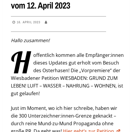
vom 12. April 2023
16. APRIL 2023
Hallo zusammen!
H
offentlich kommen alle Empfänger:innen
dieses Updates gut erholt vom Besuch
des Osterhasen! Die „Vorpremiere“ der
Wiesbadener Petition WIESBADEN: GRUND ZUM
LEBEN! LUFT – WASSER – NAHRUNG – WOHNEN, ist
gut gelaufen!
Just im Moment, wo ich hier schreibe, haben wir
die 300 Unterzeichner:innen-Grenze geknackt –
durch reine Mund-zu-Mund Propaganda ohne
große PR. Da geht was!
Hier geht’s zur Petition.