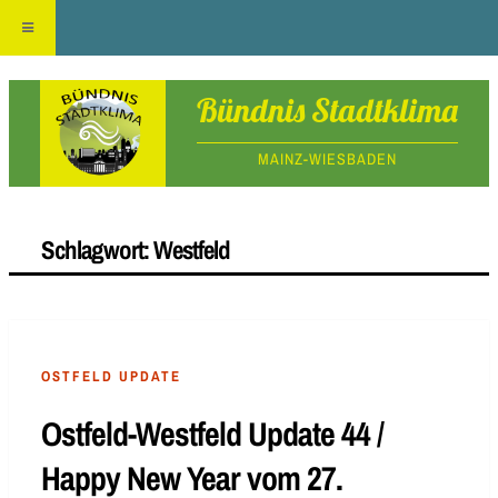
Skip
Bündnis Stadtklima
to
MAINZ-WIESBADEN
content
Schlagwort:
Westfeld
OSTFELD UPDATE
Ostfeld-Westfeld Update 44 /
Happy New Year vom 27.