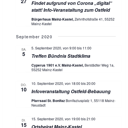
27
Findet aufgrund von Corona „digital“
a
s
u
statt! Info-Veranstaltung zum Ostfeld
t
n
m
Bürgerhaus Mainz-Kastel,
Zehnthofstraße 41, 55252
a
Mainz-Kastel
s
w
l
t
ä
t
September 2020
u
h
a
5. September 2020, von 9:00
bis
11:00
n
SA.
l
5
Treffen Bündnis Stadtklima
g
l
e
A
Cyperus 1901 e.V. Mainz-Kastel,
Berstädter Weg 1a,
t
n
55252 Mainz-Kastel
n
s
u
.
10. September 2020, von 18:00
bis
20:00
i
DO.
10
n
Infoveranstaltung Ostfeld-Bebauung
c
h
g
Pfarrsaal St. Bonifaz
Bonifaziusplatz 1, 55118 Mainz-
Neustadt
t
e
e
15. September 2020, von 19:00
bis
21:00
n
DI.
n
15
Ortsbeirat Mainz-Kastel
-