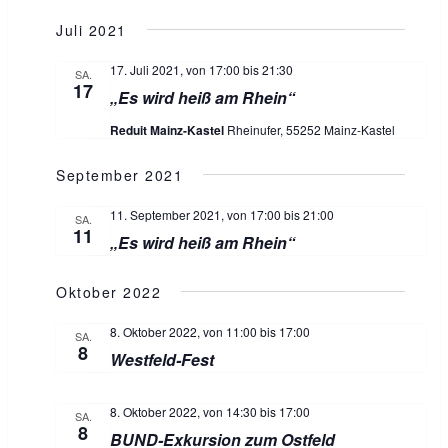
c
Juli 2021
h
17. Juli 2021, von 17:00
bis
21:30
SA.
17
„Es wird heiß am Rhein“
t
Reduit Mainz-Kastel
Rheinufer, 55252 Mainz-Kastel
e
September 2021
n
,
11. September 2021, von 17:00
bis
21:00
SA.
11
„Es wird heiß am Rhein“
N
a
Oktober 2022
v
8. Oktober 2022, von 11:00
bis
17:00
SA.
8
Westfeld-Fest
i
g
8. Oktober 2022, von 14:30
bis
17:00
SA.
8
BUND-Exkursion zum Ostfeld