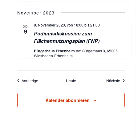
a
t
November 2023
i
9. November 2023, von 18:00
bis
21:00
DO.
9
Podiumsdiskussion zum
o
Flächennutzungsplan (FNP)
n
Bürgerhaus Erbenheim
Am Bürgerhaus 3, 65205
Wiesbaden-Erbenheim
Veranstaltungen
Veranstalt
Vorherige
Heute
Nächste
Kalender abonnieren