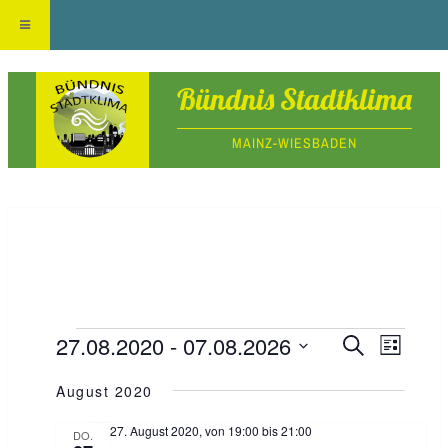
Skip
Bündnis Stadtklima
to
MAINZ-WIESBADEN
content
Veranstaltungen
27.08.2020
 - 
07.08.2026
V
V
S
L
u
e
D
i
e
c
August 2020
r
s
a
h
a
r
t
27. August 2020, von 19:00
bis
21:00
e
DO.
t
e
n