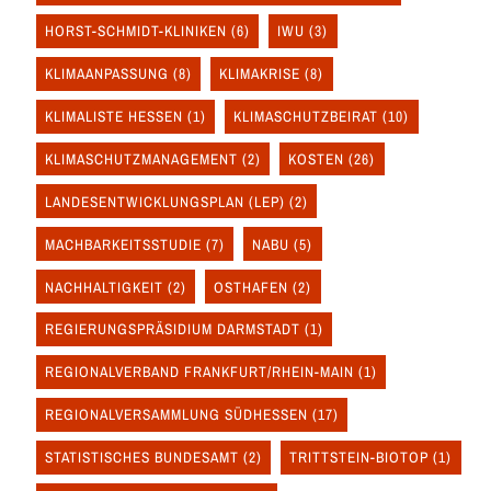
HORST-SCHMIDT-KLINIKEN
(6)
IWU
(3)
KLIMAANPASSUNG
(8)
KLIMAKRISE
(8)
KLIMALISTE HESSEN
(1)
KLIMASCHUTZBEIRAT
(10)
KLIMASCHUTZMANAGEMENT
(2)
KOSTEN
(26)
LANDESENTWICKLUNGSPLAN (LEP)
(2)
MACHBARKEITSSTUDIE
(7)
NABU
(5)
NACHHALTIGKEIT
(2)
OSTHAFEN
(2)
REGIERUNGSPRÄSIDIUM DARMSTADT
(1)
REGIONALVERBAND FRANKFURT/RHEIN-MAIN
(1)
REGIONALVERSAMMLUNG SÜDHESSEN
(17)
STATISTISCHES BUNDESAMT
(2)
TRITTSTEIN-BIOTOP
(1)