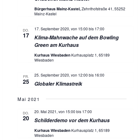
S
N
Bürgerhaus Mainz-Kastel,
Zehnthofstraße 41, 55252
Mainz-Kastel
a
u
v
17. September 2020, von 15:00
bis
17:00
c
i
DO.
17
Klima-Mahnwache auf dem Bowling
g
h
Green am Kurhaus
a
e
t
Kurhaus Wiesbaden
Kurhausplatz 1, 65189
Wiesbaden
i
u
o
25. September 2020, von 12:00
bis
16:00
n
FR.
n
25
Globaler Klimastreik
d
Mai 2021
A
20. Mai 2021, von 15:00
bis
17:00
n
DO.
20
Schilderdemo vor dem Kurhaus
s
Kurhaus Wiesbaden
Kurhausplatz 1, 65189
Wiesbaden
i