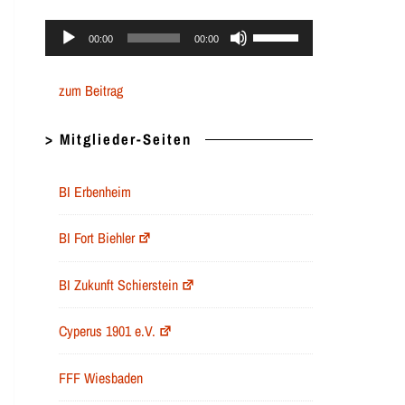
Audio-
Pfeiltasten
00:00
00:00
Player
Hoch/Runter
zum Beitrag
benutzen,
um
> Mitglieder-Seiten
die
Lautstärke
BI Erbenheim
zu
regeln.
BI Fort Biehler
BI Zukunft Schierstein
Cyperus 1901 e.V.
FFF Wiesbaden