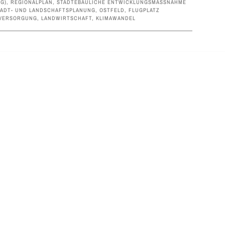
G)
,
REGIONALPLAN
,
STÄDTEBAULICHE ENTWICKLUNGSMASSNAHME (
TADT- UND LANDSCHAFTSPLANUNG
,
OSTFELD
,
FLUGPLATZ
VERSORGUNG
,
LANDWIRTSCHAFT
,
KLIMAWANDEL