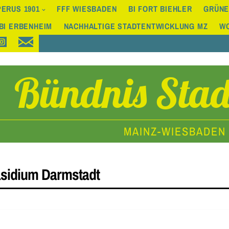
ERUS 1901
FFF WIESBADEN
BI FORT BIEHLER
GRÜNE
BI ERBENHEIM
NACHHALTIGE STADTENTWICKLUNG MZ
W
Bündnis Stad
MAINZ-WIESBADEN
sidium Darmstadt