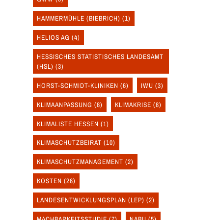
HAMMERMÜHLE (BIEBRICH)
(1)
HELIOS AG
(4)
HESSISCHES STATISTISCHES LANDESAMT
(HSL)
(3)
HORST-SCHMIDT-KLINIKEN
(6)
IWU
(3)
KLIMAANPASSUNG
(8)
KLIMAKRISE
(8)
KLIMALISTE HESSEN
(1)
KLIMASCHUTZBEIRAT
(10)
KLIMASCHUTZMANAGEMENT
(2)
KOSTEN
(26)
LANDESENTWICKLUNGSPLAN (LEP)
(2)
MACHBARKEITSSTUDIE
(7)
NABU
(5)