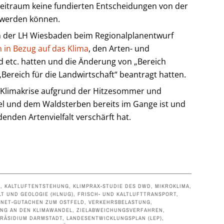
Zeitraum keine fundierten Entscheidungen von der
 werden können.
n der LH Wiesbaden beim Regionalplanentwurf
 in Bezug auf das Klima
, den Arten- und
d etc. hatten und die Änderung von „Bereich
„Bereich für die Landwirtschaft“ beantragt hatten.
ie Klimakrise aufgrund der Hitzesommer und
 und dem Waldsterben bereits im Gange ist und
enden Artenvielfalt verschärft hat.
,
KALTLUFTENTSTEHUNG
,
KLIMPRAX-STUDIE DES DWD
,
MIKROKLIMA
,
T UND GEOLOGIE (HLNUG)
,
FRISCH- UND KALTLUFTTRANSPORT
,
-NET-GUTACHEN ZUM OSTFELD
,
VERKEHRSBELASTUNG
,
NG AN DEN KLIMAWANDEL
,
ZIELABWEICHUNGSVERFAHREN
,
RÄSIDIUM DARMSTADT
,
LANDESENTWICKLUNGSPLAN (LEP)
,