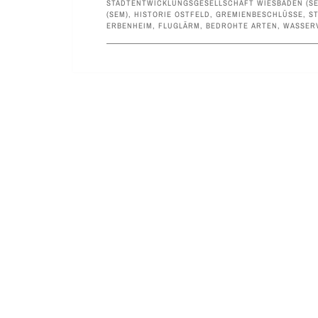
STADTENTWICKLUNGSGESELLSCHAFT WIESBADEN (SE
SEM)
,
HISTORIE OSTFELD
,
GREMIENBESCHLÜSSE
,
S
ERBENHEIM
,
FLUGLÄRM
,
BEDROHTE ARTEN
,
WASSER