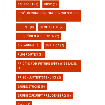
BAURECHT
(6)
BBSR
(1)
BEVÖLKERUNGSPROGNOSEN WIESBADEN
(6)
DEFIZIT
(9)
DEMOKRATIE
(2)
DIE GRÜNEN WIESBADEN
(2)
EINLADUNG
(3)
EMPIRICA
(2)
FLUGROUTEN
(8)
FRIDAYS FOR FUTURE (FFF) WIESBADEN
(1)
FRISCHLUFTENTSTEHUNG
(2)
GRUNDSTÜCKE
(5)
GRÜNE ZUKUNFT FREUDENBERG
(8)
GWW
(5)