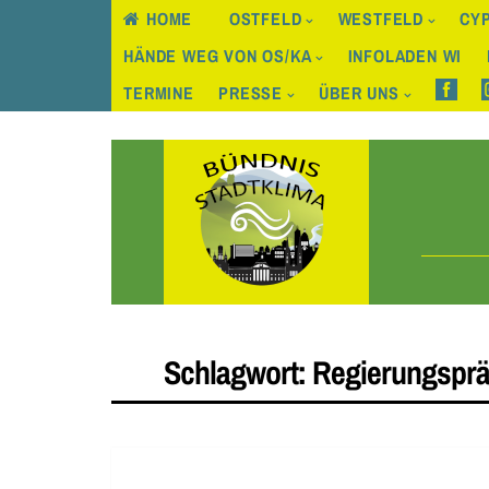
HOME
OSTFELD
WESTFELD
CYP
HÄNDE WEG VON OS/KA
INFOLADEN WI
TERMINE
PRESSE
ÜBER UNS
Skip
to
content
Schlagwort:
Regierungsprä