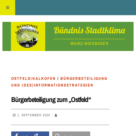
Skip
Bündnis Stadtklima
to
MAINZ-WIESBADEN
content
OSTFELD/KALKOFEN
/
BÜRGERBETEILIGUNG
UND (DES)INFORMATIONSSTRATEGIEN
Bürgerbeteiligung zum „Ostfeld“
1. SEPTEMBER 2020