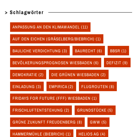
> Schlagwörter
ANPASSUNG AN DEN KLIMAWANDEL
(11)
AUF DEN EICHEN (GRÄSELBERG/BIEBRICH)
(1)
BAULICHE VERDICHTUNG
(3)
BAURECHT
(6)
BBSR
(1)
BEVÖLKERUNGSPROGNOSEN WIESBADEN
(6)
DEFIZIT
(9)
DEMOKRATIE
(2)
DIE GRÜNEN WIESBADEN
(2)
EINLADUNG
(3)
EMPIRICA
(2)
FLUGROUTEN
(8)
FRIDAYS FOR FUTURE (FFF) WIESBADEN
(1)
FRISCHLUFTENTSTEHUNG
(2)
GRUNDSTÜCKE
(5)
GRÜNE ZUKUNFT FREUDENBERG
(8)
GWW
(5)
HAMMERMÜHLE (BIEBRICH)
(1)
HELIOS AG
(4)