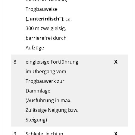
Trogbauweise
(„unterirdisch“)
: ca.
300 m zweigleisig,
barrierefrei durch
Aufzüge
8
eingleisige Fortführung
X
im Übergang vom
Trogbauwerk zur
Dammlage
(Ausführung in max.
Zulässige Neigung bzw.
Steigung)
9
Schleife, leicht in
X