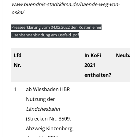
www.buendnis-stadtklima.de/haende-weg-von-
oska/
Presseerklärung vom 04.02.2022 den Kosten einer
Eisenbahnanbindung am Ostfeld .pdf
Lfd
In KoFi
Neubau
Nr.
2021
enthalten?
1
ab Wiesbaden HBF:
Nutzung der
Ländchesbahn
(Strecken-Nr.: 3509,
Abzweig Kinzenberg,