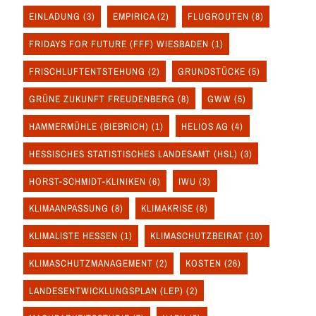
EINLADUNG
(3)
EMPIRICA
(2)
FLUGROUTEN
(8)
FRIDAYS FOR FUTURE (FFF) WIESBADEN
(1)
FRISCHLUFTENTSTEHUNG
(2)
GRUNDSTÜCKE
(5)
GRÜNE ZUKUNFT FREUDENBERG
(8)
GWW
(5)
HAMMERMÜHLE (BIEBRICH)
(1)
HELIOS AG
(4)
HESSISCHES STATISTISCHES LANDESAMT (HSL)
(3)
HORST-SCHMIDT-KLINIKEN
(6)
IWU
(3)
KLIMAANPASSUNG
(8)
KLIMAKRISE
(8)
KLIMALISTE HESSEN
(1)
KLIMASCHUTZBEIRAT
(10)
KLIMASCHUTZMANAGEMENT
(2)
KOSTEN
(26)
LANDESENTWICKLUNGSPLAN (LEP)
(2)