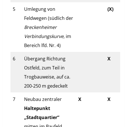
5
Umlegung von
(X)
Feldwegen (südlich der
Breckenheimer
Verbindungskurve
, im
Bereich lfd. Nr. 4)
6
Übergang Richtung
X
Ostfeld, zum Teil in
Trogbauweise, auf ca.
200-250 m gedeckelt
7
Neubau zentraler
X
X
Haltepunkt
„Stadtquartier“
mitten im Baufeld,