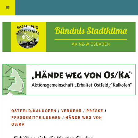
Skip
Bündnis Stadtklima
to
MAINZ-WIESBADEN
content
OSTFELD/KALKOFEN
/
VERKEHR
/
PRESSE
/
PRESSEMITTEILUNGEN
/
HÄNDE WEG VON
OS/KA