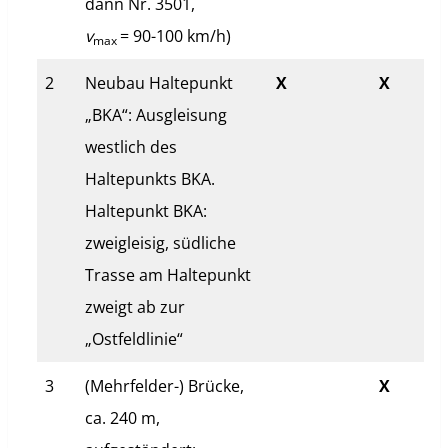
dann Nr. 3501,
v
= 90-100 km/h)
max
2
Neubau Haltepunkt
X
X
„BKA“: Ausgleisung
westlich des
Haltepunkts BKA.
Haltepunkt BKA:
zweigleisig, südliche
Trasse am Haltepunkt
zweigt ab zur
„Ostfeldlinie“
3
(Mehrfelder-) Brücke,
X
ca. 240 m,