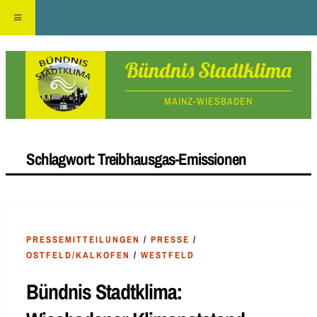
Skip
Bündnis Stadtklima
to
MAINZ-WIESBADEN
content
Schlagwort:
Treibhausgas-Emissionen
PRESSEMITTEILUNGEN
/
PRESSE
/
OSTFELD/KALKOFEN
/
WESTFELD
Bündnis Stadtklima: