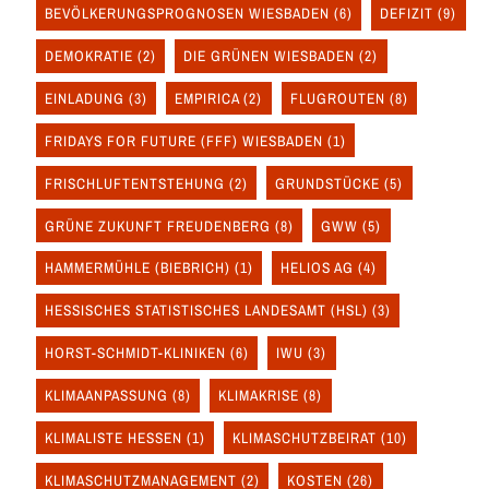
BEVÖLKERUNGSPROGNOSEN WIESBADEN
(6)
DEFIZIT
(9)
DEMOKRATIE
(2)
DIE GRÜNEN WIESBADEN
(2)
EINLADUNG
(3)
EMPIRICA
(2)
FLUGROUTEN
(8)
FRIDAYS FOR FUTURE (FFF) WIESBADEN
(1)
FRISCHLUFTENTSTEHUNG
(2)
GRUNDSTÜCKE
(5)
GRÜNE ZUKUNFT FREUDENBERG
(8)
GWW
(5)
HAMMERMÜHLE (BIEBRICH)
(1)
HELIOS AG
(4)
HESSISCHES STATISTISCHES LANDESAMT (HSL)
(3)
HORST-SCHMIDT-KLINIKEN
(6)
IWU
(3)
KLIMAANPASSUNG
(8)
KLIMAKRISE
(8)
KLIMALISTE HESSEN
(1)
KLIMASCHUTZBEIRAT
(10)
KLIMASCHUTZMANAGEMENT
(2)
KOSTEN
(26)