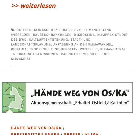
>> weiterlesen
OSTFELD
,
KLIMASCHUTZBEIRAT
,
HITZE
,
KLIMANOTSTAND
WIESBADEN
,
BAUBESCHRÄNKUNGEN
,
MIKROKLIMA
,
KLIMPRAX-STUDIE
DES DWD
,
KALTLUFTENTSTEHUNG
,
STADT- UND
LANDSCHAFTSPLANUNG
,
ANPASSUNG AN DEN KLIMAWANDEL
,
BIOKLIMA
,
TROCKENHEIT
,
SCHIERSTEIN
,
WESTFELD
,
KLIMANEUTRAL
,
TREIBHAUSGAS-EMISSIONEN
,
BAUPOLITIK
,
VERSIEGELUNG
,
KLIMAKRISE
HÄNDE WEG VON OS/KA
/
PRESSEMITTEILUNGEN
/
PRESSE
/
KLIMA
/