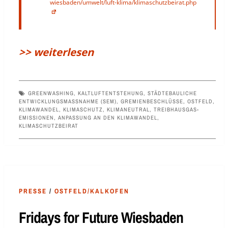
wiesbaden/umwelt/luft-klima/klimaschutzbeirat.php
>> weiterlesen
GREENWASHING
,
KALTLUFTENTSTEHUNG
,
STÄDTEBAULICHE
ENTWICKLUNGSMASSNAHME (SEM)
,
GREMIENBESCHLÜSSE
,
OSTFELD
,
KLIMAWANDEL
,
KLIMASCHUTZ
,
KLIMANEUTRAL
,
TREIBHAUSGAS-
EMISSIONEN
,
ANPASSUNG AN DEN KLIMAWANDEL
,
KLIMASCHUTZBEIRAT
PRESSE
/
OSTFELD/KALKOFEN
Fridays for Future Wiesbaden