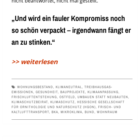
nicht beantwortet, nicht mal gestellt.
„Und wird ein fauler Kompromiss noch
so schön verpackt – irgendwann fängt er
an zu stinken.“
>> weiterlesen
WOHNUNGSBESTAND
,
KLIMANEUTRAL
,
TREIBHAUSGAS-
EMISSIONEN
,
GESUNDHEIT
,
BAUPROJEKTE
,
KLIMAANPASSUNG
,
FRISCHLUFTENTSTEHUNG
,
OSTFELD
,
UMBAUEN STATT NEUBAUTEN
,
KLIMASCHUTZBEIRAT
,
KLIMASCHUTZ
,
HESSISCHE GESELLSCHAFT
FÜR ORNITHOLOGIE UND NATURSCHUTZ (HGON)
,
FRISCH- UND
KALTLUFTTRANSPORT
,
BKA
,
MIKROKLIMA
,
BUND
,
WOHNRAUM