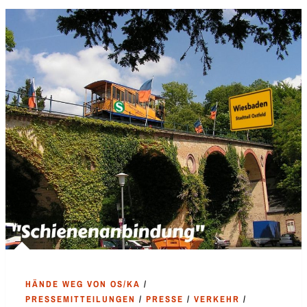
HÄNDE WEG VON OS/KA
/
PRESSEMITTEILUNGEN
/
PRESSE
/
VERKEHR
/