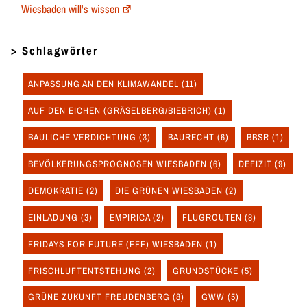
Wiesbaden will's wissen
> Schlagwörter
ANPASSUNG AN DEN KLIMAWANDEL
(11)
AUF DEN EICHEN (GRÄSELBERG/BIEBRICH)
(1)
BAULICHE VERDICHTUNG
(3)
BAURECHT
(6)
BBSR
(1)
BEVÖLKERUNGSPROGNOSEN WIESBADEN
(6)
DEFIZIT
(9)
DEMOKRATIE
(2)
DIE GRÜNEN WIESBADEN
(2)
EINLADUNG
(3)
EMPIRICA
(2)
FLUGROUTEN
(8)
FRIDAYS FOR FUTURE (FFF) WIESBADEN
(1)
FRISCHLUFTENTSTEHUNG
(2)
GRUNDSTÜCKE
(5)
GRÜNE ZUKUNFT FREUDENBERG
(8)
GWW
(5)