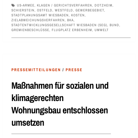
US-ARMEE
,
KLAGEN / GERICHTSVERFAHREN
,
DOTZHEIM
,
SCHIERSTEIN
,
OSTFELD
,
WESTFELD
,
GEWERBEGEBIET
,
STADTPLANUNGSAMT WIESBADEN
,
KOSTEN
,
ZIELABWEICHUNGSVERFAHREN
,
BKA
,
STADTENTWICKLUNGSGESELLSCHAFT WIESBADEN (SEG)
,
BUND
,
GREMIENBESCHLÜSSE
,
FLUGPLATZ ERBENHEIM
,
UMWELT
PRESSEMITTEILUNGEN
/
PRESSE
Maßnahmen für sozialen und
klimagerechten
Wohnungsbau entschlossen
umsetzen