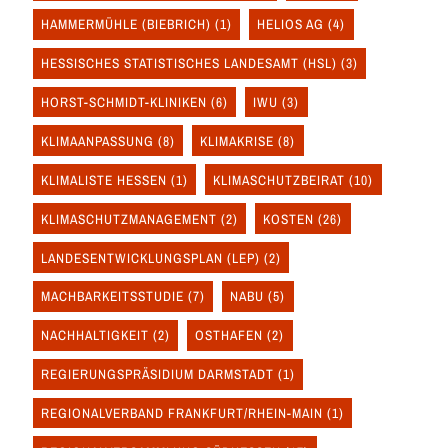
HAMMERMÜHLE (BIEBRICH)
(1)
HELIOS AG
(4)
HESSISCHES STATISTISCHES LANDESAMT (HSL)
(3)
HORST-SCHMIDT-KLINIKEN
(6)
IWU
(3)
KLIMAANPASSUNG
(8)
KLIMAKRISE
(8)
KLIMALISTE HESSEN
(1)
KLIMASCHUTZBEIRAT
(10)
KLIMASCHUTZMANAGEMENT
(2)
KOSTEN
(26)
LANDESENTWICKLUNGSPLAN (LEP)
(2)
MACHBARKEITSSTUDIE
(7)
NABU
(5)
NACHHALTIGKEIT
(2)
OSTHAFEN
(2)
REGIERUNGSPRÄSIDIUM DARMSTADT
(1)
REGIONALVERBAND FRANKFURT/RHEIN-MAIN
(1)