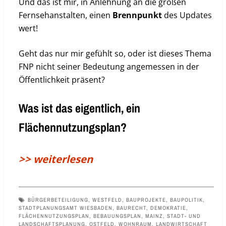
Und das ist mir, in Anlehnung an die großen
Fernsehanstalten, einen
Brennpunkt
des Updates
wert!
Geht das nur mir gefühlt so, oder ist dieses Thema
FNP nicht seiner Bedeutung angemessen in der
Öffentlichkeit präsent?
Was ist das eigentlich, ein
Flächennutzungsplan?
>> weiterlesen
BÜRGERBETEILIGUNG
,
WESTFELD
,
BAUPROJEKTE
,
BAUPOLITIK
,
STADTPLANUNGSAMT WIESBADEN
,
BAURECHT
,
DEMOKRATIE
,
FLÄCHENNUTZUNGSPLAN
,
BEBAUUNGSPLAN
,
MAINZ
,
STADT- UND
LANDSCHAFTSPLANUNG
,
OSTFELD
,
WOHNRAUM
,
LANDWIRTSCHAFT