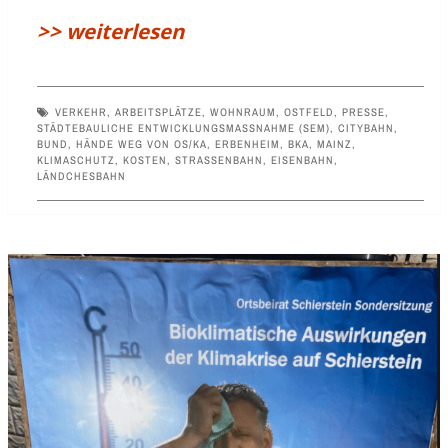
>> weiterlesen
VERKEHR
,
ARBEITSPLÄTZE
,
WOHNRAUM
,
OSTFELD
,
PRESSE
,
STÄDTEBAULICHE ENTWICKLUNGSMASSNAHME (SEM)
,
CITYBAHN
,
BUND
,
HÄNDE WEG VON OS/KA
,
ERBENHEIM
,
BKA
,
MAINZ
,
KLIMASCHUTZ
,
KOSTEN
,
STRASSENBAHN
,
EISENBAHN
,
LÄNDCHESBAHN