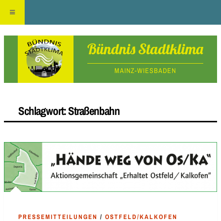
Skip
Bündnis Stadtklima
to
MAINZ-WIESBADEN
content
Schlagwort:
Straßenbahn
PRESSEMITTEILUNGEN
/
OSTFELD/KALKOFEN