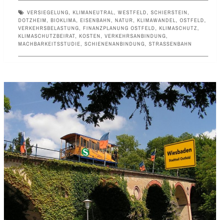
VERSIEGELUNG
,
KLIMANEUTRAL
,
WESTFELD
,
SCHIERSTEIN
,
DOTZHEIM
,
BIOKLIMA
,
EISENBAHN
,
NATUR
,
KLIMAWANDEL
,
OSTFELD
,
VERKEHRSBELASTUNG
,
FINANZPLANUNG OSTFELD
,
KLIMASCHUTZ
,
KLIMASCHUTZBEIRAT
,
KOSTEN
,
VERKEHRSANBINDUNG
,
MACHBARKEITSSTUDIE
,
SCHIENENANBINDUNG
,
STRASSENBAHN