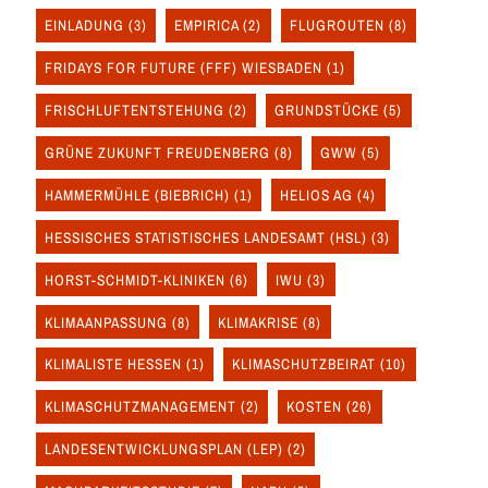
EINLADUNG
(3)
EMPIRICA
(2)
FLUGROUTEN
(8)
FRIDAYS FOR FUTURE (FFF) WIESBADEN
(1)
FRISCHLUFTENTSTEHUNG
(2)
GRUNDSTÜCKE
(5)
GRÜNE ZUKUNFT FREUDENBERG
(8)
GWW
(5)
HAMMERMÜHLE (BIEBRICH)
(1)
HELIOS AG
(4)
HESSISCHES STATISTISCHES LANDESAMT (HSL)
(3)
HORST-SCHMIDT-KLINIKEN
(6)
IWU
(3)
KLIMAANPASSUNG
(8)
KLIMAKRISE
(8)
KLIMALISTE HESSEN
(1)
KLIMASCHUTZBEIRAT
(10)
KLIMASCHUTZMANAGEMENT
(2)
KOSTEN
(26)
LANDESENTWICKLUNGSPLAN (LEP)
(2)