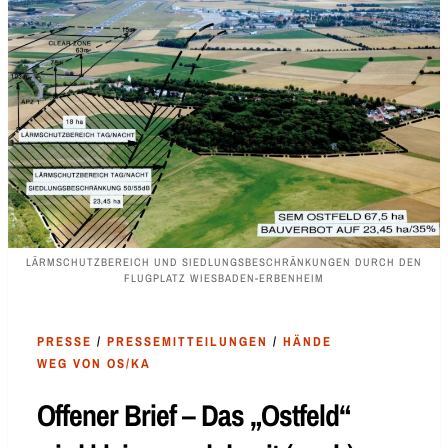
LÄRMSCHUTZBEREICH UND SIEDLUNGSBESCHRÄNKUNGEN DURCH DEN
FLUGPLATZ WIESBADEN-ERBENHEIM
PRESSE
/
PRESSEMITTEILUNGEN
/
HÄNDE
WEG VON OS/KA
Offener Brief – Das „Ostfeld“