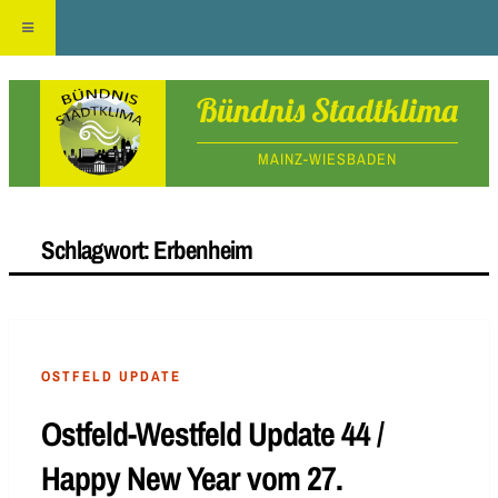
Skip
Bündnis Stadtklima
to
MAINZ-WIESBADEN
content
Schlagwort:
Erbenheim
OSTFELD UPDATE
Ostfeld-Westfeld Update 44 /
Happy New Year vom 27.