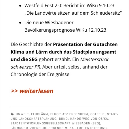
Westfeld Fest 2.0: Bericht im WiKu 9.10.23
„Die Landwirte sitzen auf dem Schleudersitz“
Die neue Wiesbadener
Bevölkerungsprognose WiKu 12.10.23
Die Geschichte der
Präsentation der Gutachten
Klima und Lärm durch das Stadtplanungsamt
und die SEG
gehört erzählt. Ein
Meisterstück
schwarzer
PR
. Aber urteilt selbst anhand der
Chronologie der Ereignisse:
>> weiterlesen
UMWELT
,
FLUGLÄRM
,
FLUGPLATZ ERBENHEIM
,
OSTFELD
,
STADT-
UND LANDSCHAFTSPLANUNG
,
BUND
,
HÄNDE WEG VON OS/KA
,
STADTENTWICKLUNGSGESELLSCHAFT WIESBADEN (SEG)
,
LÄRMSCHUTZBEREICH
,
ERBENHEIM
,
KALTLUFTENTSTEHUNG
,