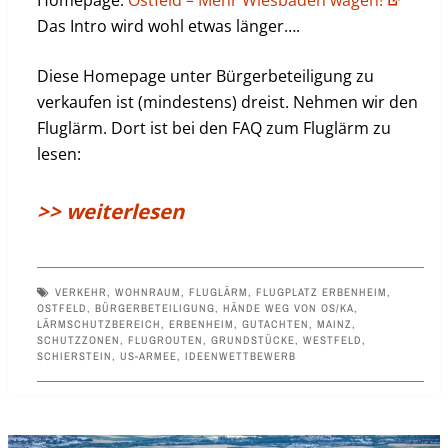
Homepage:
Ostfeld – Mehr Wiesbaden wagen!
Das Intro wird wohl etwas länger….
Diese Homepage unter Bürgerbeteiligung zu
verkaufen ist (mindestens) dreist. Nehmen wir den
Fluglärm. Dort ist bei den FAQ zum Fluglärm zu
lesen:
>> weiterlesen
VERKEHR
,
WOHNRAUM
,
FLUGLÄRM
,
FLUGPLATZ ERBENHEIM
,
OSTFELD
,
BÜRGERBETEILIGUNG
,
HÄNDE WEG VON OS/KA
,
LÄRMSCHUTZBEREICH
,
ERBENHEIM
,
GUTACHTEN
,
MAINZ
,
SCHUTZZONEN
,
FLUGROUTEN
,
GRUNDSTÜCKE
,
WESTFELD
,
SCHIERSTEIN
,
US-ARMEE
,
IDEENWETTBEWERB