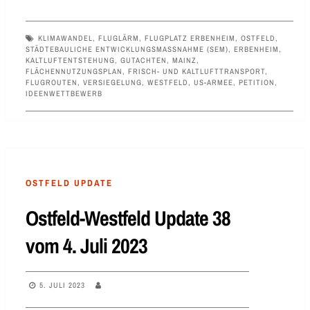
KLIMAWANDEL
,
FLUGLÄRM
,
FLUGPLATZ ERBENHEIM
,
OSTFELD
,
STÄDTEBAULICHE ENTWICKLUNGSMASSNAHME (SEM)
,
ERBENHEIM
,
KALTLUFTENTSTEHUNG
,
GUTACHTEN
,
MAINZ
,
FLÄCHENNUTZUNGSPLAN
,
FRISCH- UND KALTLUFTTRANSPORT
,
FLUGROUTEN
,
VERSIEGELUNG
,
WESTFELD
,
US-ARMEE
,
PETITION
,
IDEENWETTBEWERB
OSTFELD UPDATE
Ostfeld-Westfeld Update 38
vom 4. Juli 2023
5. JULI 2023