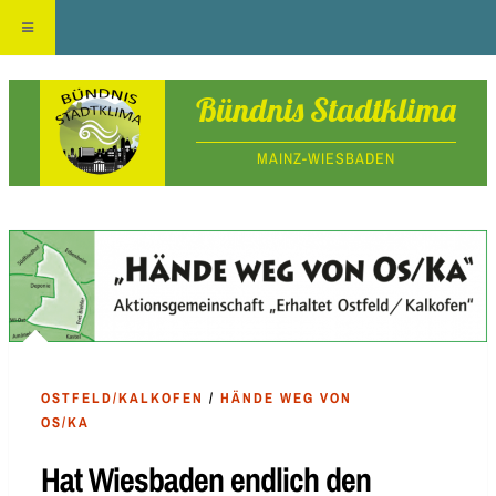
Skip
Bündnis Stadtklima
to
MAINZ-WIESBADEN
content
Hände weg von Os/Ka
OSTFELD/KALKOFEN
/
HÄNDE WEG VON
OS/KA
Hat Wiesbaden endlich den