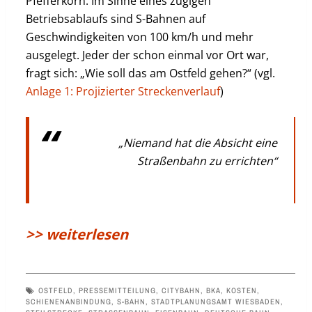
Pfefferkorn. Im Sinne eines zügigen
Betriebsablaufs sind S-Bahnen auf
Geschwindigkeiten von 100 km/h und mehr
ausgelegt. Jeder der schon einmal vor Ort war,
fragt sich: „Wie soll das am Ostfeld gehen?“ (vgl.
Anlage 1: Projizierter Streckenverlauf
)
„Niemand hat die Absicht eine
Straßenbahn zu errichten“
>> weiterlesen
OSTFELD
,
PRESSEMITTEILUNG
,
CITYBAHN
,
BKA
,
KOSTEN
,
SCHIENENANBINDUNG
,
S-BAHN
,
STADTPLANUNGSAMT WIESBADEN
,