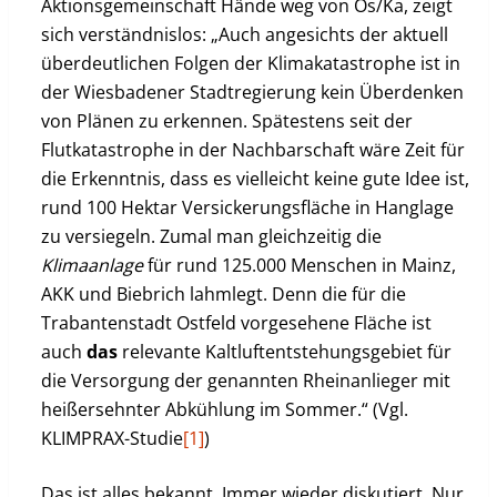
Aktionsgemeinschaft Hände weg von Os/Ka, zeigt
sich verständnislos: „Auch angesichts der aktuell
überdeutlichen Folgen der Klimakatastrophe ist in
der Wiesbadener Stadtregierung kein Überdenken
von Plänen zu erkennen. Spätestens seit der
Flutkatastrophe in der Nachbarschaft wäre Zeit für
die Erkenntnis, dass es vielleicht keine gute Idee ist,
rund 100 Hektar Versickerungsfläche in Hanglage
zu versiegeln. Zumal man gleichzeitig die
Klimaanlage
für rund 125.000 Menschen in Mainz,
AKK und Biebrich lahmlegt. Denn die für die
Trabantenstadt Ostfeld vorgesehene Fläche ist
auch
das
relevante Kaltluftentstehungsgebiet für
die Versorgung der genannten Rheinanlieger mit
heißersehnter Abkühlung im Sommer.“ (Vgl.
KLIMPRAX-Studie
[1]
)
Das ist alles bekannt. Immer wieder diskutiert. Nur