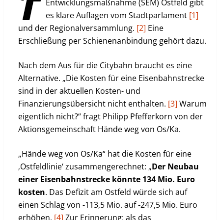
F
Entwicklungsmaßnahme (SEM) Ostfeld gibt
es klare Auflagen vom Stadtparlament
[1]
und der Regionalversammlung.
[2]
Eine
Erschließung per Schienenanbindung gehört dazu.
Nach dem Aus für die Citybahn braucht es eine
Alternative. „Die Kosten für eine Eisenbahnstrecke
sind in der aktuellen Kosten- und
Finanzierungsübersicht nicht enthalten.
[3]
Warum
eigentlich nicht?“ fragt Philipp Pfefferkorn von der
Aktionsgemeinschaft Hände weg von Os/Ka.
„Hände weg von Os/Ka“ hat die Kosten für eine
‚Ostfeldlinie‘ zusammengerechnet: „
Der Neubau
einer Eisenbahnstrecke könnte 134 Mio. Euro
kosten
. Das Defizit am Ostfeld würde sich auf
einen Schlag von -113,5 Mio. auf -247,5 Mio. Euro
erhöhen.
[4]
Zur Erinnerung: als das