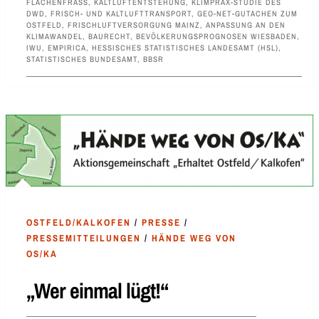
FLÄCHENFRASS
,
KALTLUFTENTSTEHUNG
,
KLIMPRAX-STUDIE DES
DWD
,
FRISCH- UND KALTLUFTTRANSPORT
,
GEO-NET-GUTACHEN ZUM
OSTFELD
,
FRISCHLUFTVERSORGUNG MAINZ
,
ANPASSUNG AN DEN
KLIMAWANDEL
,
BAURECHT
,
BEVÖLKERUNGSPROGNOSEN WIESBADEN
,
IWU
,
EMPIRICA
,
HESSISCHES STATISTISCHES LANDESAMT (HSL)
,
STATISTISCHES BUNDESAMT
,
BBSR
OSTFELD/KALKOFEN
/
PRESSE
/
PRESSEMITTEILUNGEN
/
HÄNDE WEG VON
OS/KA
„Wer einmal lügt!“