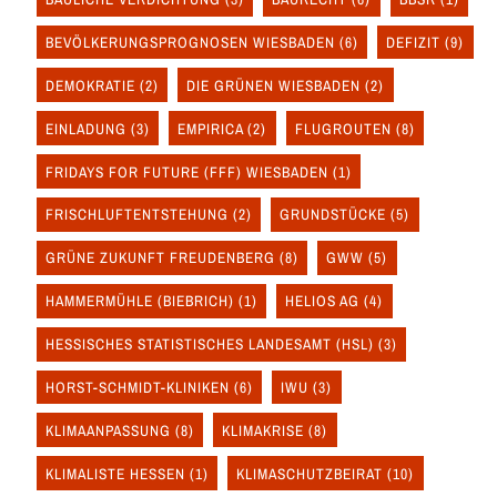
BEVÖLKERUNGSPROGNOSEN WIESBADEN
(6)
DEFIZIT
(9)
DEMOKRATIE
(2)
DIE GRÜNEN WIESBADEN
(2)
EINLADUNG
(3)
EMPIRICA
(2)
FLUGROUTEN
(8)
FRIDAYS FOR FUTURE (FFF) WIESBADEN
(1)
FRISCHLUFTENTSTEHUNG
(2)
GRUNDSTÜCKE
(5)
GRÜNE ZUKUNFT FREUDENBERG
(8)
GWW
(5)
HAMMERMÜHLE (BIEBRICH)
(1)
HELIOS AG
(4)
HESSISCHES STATISTISCHES LANDESAMT (HSL)
(3)
HORST-SCHMIDT-KLINIKEN
(6)
IWU
(3)
KLIMAANPASSUNG
(8)
KLIMAKRISE
(8)
KLIMALISTE HESSEN
(1)
KLIMASCHUTZBEIRAT
(10)