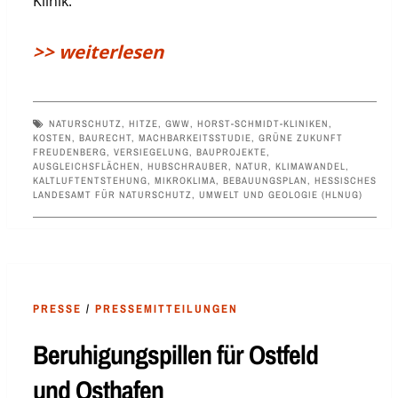
Klinik.
>> weiterlesen
NATURSCHUTZ
,
HITZE
,
GWW
,
HORST-SCHMIDT-KLINIKEN
,
KOSTEN
,
BAURECHT
,
MACHBARKEITSSTUDIE
,
GRÜNE ZUKUNFT
FREUDENBERG
,
VERSIEGELUNG
,
BAUPROJEKTE
,
AUSGLEICHSFLÄCHEN
,
HUBSCHRAUBER
,
NATUR
,
KLIMAWANDEL
,
KALTLUFTENTSTEHUNG
,
MIKROKLIMA
,
BEBAUUNGSPLAN
,
HESSISCHES
LANDESAMT FÜR NATURSCHUTZ, UMWELT UND GEOLOGIE (HLNUG)
PRESSE
/
PRESSEMITTEILUNGEN
Beruhigungspillen für Ostfeld
und Osthafen