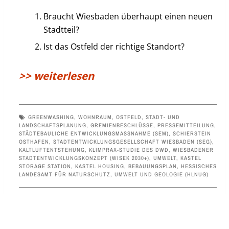
Braucht Wiesbaden überhaupt einen neuen
Stadtteil?
Ist das Ostfeld der richtige Standort?
>> weiterlesen
GREENWASHING
,
WOHNRAUM
,
OSTFELD
,
STADT- UND
LANDSCHAFTSPLANUNG
,
GREMIENBESCHLÜSSE
,
PRESSEMITTEILUNG
,
STÄDTEBAULICHE ENTWICKLUNGSMASSNAHME (SEM)
,
SCHIERSTEIN
OSTHAFEN
,
STADTENTWICKLUNGSGESELLSCHAFT WIESBADEN (SEG)
,
KALTLUFTENTSTEHUNG
,
KLIMPRAX-STUDIE DES DWD
,
WIESBADENER
STADTENTWICKLUNGSKONZEPT (WISEK 2030+)
,
UMWELT
,
KASTEL
STORAGE STATION
,
KASTEL HOUSING
,
BEBAUUNGSPLAN
,
HESSISCHES
LANDESAMT FÜR NATURSCHUTZ, UMWELT UND GEOLOGIE (HLNUG)