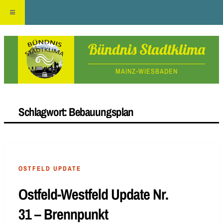
Skip
Bündnis Stadtklima
to
MAINZ-WIESBADEN
content
Schlagwort:
Bebauungsplan
OSTFELD UPDATE
Ostfeld-Westfeld Update Nr.
31 – Brennpunkt